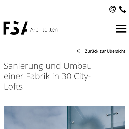
FSA Architekten
Sinn für Neues, Raum für Effizienz: das ist unser
Zurück zur Übersicht
Anspruch an Architektur.
Skip
to
Sanierung und Umbau
content
einer Fabrik in 30 City-
Lofts