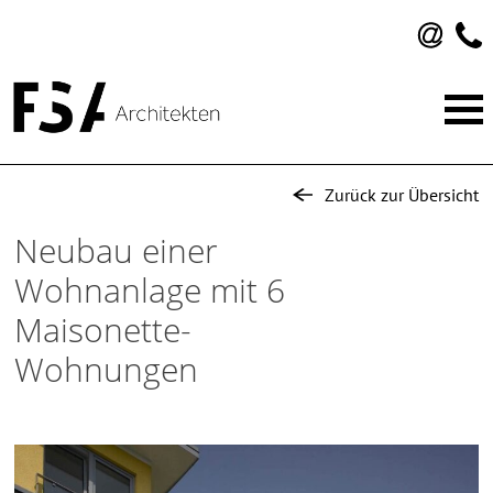
FSA Architekten
Sinn für Neues, Raum für Effizienz: das ist unser
Zurück zur Übersicht
Anspruch an Architektur.
Skip
to
Neubau einer
content
Wohnanlage mit 6
Maisonette-
Wohnungen