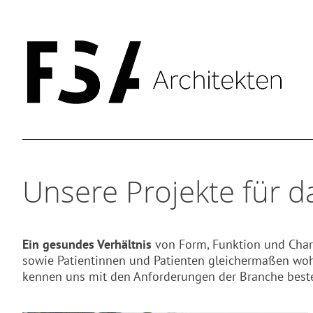
FSA Architekten
Sinn für Neues, Raum für Effizienz: das ist unser Ansp
Skip
to
Unsere Projekte für 
content
Ein gesundes Verhältnis
von Form, Funktion und Charm
sowie Patientinnen und Patienten gleichermaßen woh
kennen uns mit den Anforderungen der Branche best