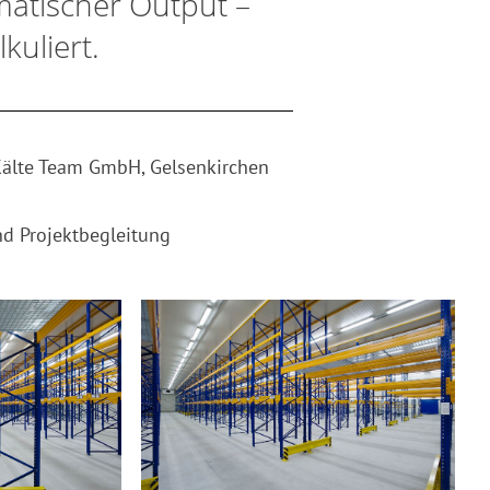
matischer Output –
lkuliert.
Kälte Team GmbH, Gelsenkirchen
d Projektbegleitung