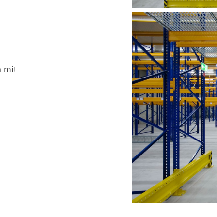
e
n mit